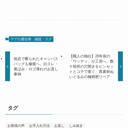
デアの通信簿
絨毯・ラグ
【職人の独白】20年前の
他店で断られたキャンバス
「ウッディ」が工房へ。数
バッグも修復へ。白スレ・
十箇所の穴開きをピンセッ
黄ばみ・ロゴ薄れのお直し
トとコテで塞ぐ、異素材ぬ
事例
いぐるみの極精密リペア
タグ
お客様の声
お手入れ方法
お直し
しみ抜き