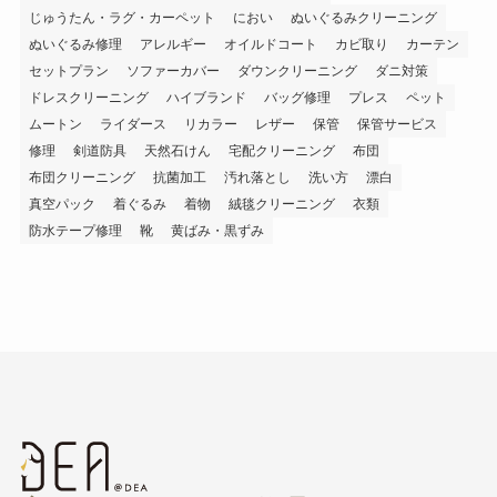
じゅうたん・ラグ・カーペット
におい
ぬいぐるみクリーニング
ぬいぐるみ修理
アレルギー
オイルドコート
カビ取り
カーテン
セットプラン
ソファーカバー
ダウンクリーニング
ダニ対策
ドレスクリーニング
ハイブランド
バッグ修理
プレス
ペット
ムートン
ライダース
リカラー
レザー
保管
保管サービス
修理
剣道防具
天然石けん
宅配クリーニング
布団
布団クリーニング
抗菌加工
汚れ落とし
洗い方
漂白
真空パック
着ぐるみ
着物
絨毯クリーニング
衣類
防水テープ修理
靴
黄ばみ・黒ずみ