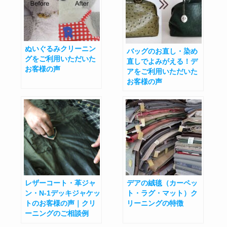
ぬいぐるみクリーニン
バッグのお直し・染め
グをご利用いただいた
直しでよみがえる！デ
お客様の声
アをご利用いただいた
お客様の声
レザーコート・革ジャ
デアの絨毯（カーペッ
ン・N-1デッキジャケッ
ト・ラグ・マット）ク
トのお客様の声｜クリ
リーニングの特徴
ーニングのご相談例