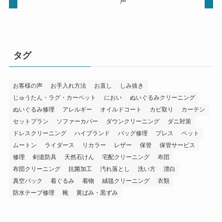
声
タグ
お客様の声
お手入れ方法
お直し
しみ抜き
じゅうたん・ラグ・カーペット
におい
ぬいぐるみクリーニング
ぬいぐるみ修理
アレルギー
オイルドコート
カビ取り
カーテン
セットプラン
ソファーカバー
ダウンクリーニング
ダニ対策
ドレスクリーニング
ハイブランド
バッグ修理
プレス
ペット
ムートン
ライダース
リカラー
レザー
保管
保管サービス
修理
剣道防具
天然石けん
宅配クリーニング
布団
布団クリーニング
抗菌加工
汚れ落とし
洗い方
漂白
真空パック
着ぐるみ
着物
絨毯クリーニング
衣類
防水テープ修理
靴
黄ばみ・黒ずみ