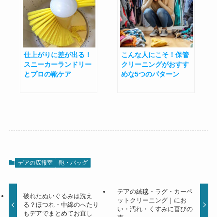
仕上がりに差が出る！
こんな人にこそ！保管
スニーカーランドリー
クリーニングがおすす
とプロの靴ケア
めな5つのパターン
デアの広報室
鞄・バッグ
デアの絨毯・ラグ・カーペ
破れたぬいぐるみは洗え
ットクリーニング｜にお
る？ほつれ・中綿のへたり
い・汚れ・くすみに喜びの
もデアでまとめてお直し