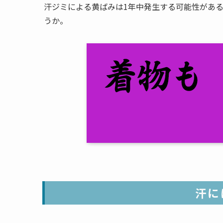
汗ジミによる黄ばみは1年中発生する可能性があ
うか。
汗に