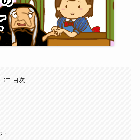
目次
は？