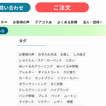
ご注文
問い合わせ
フター
お客様の声
デアコラム
よくある質問
法人・団体
ちら
タグ
・
お客様の声
お手入れ方法
お直し
しみ抜き
じゅうたん・ラグ・カーペット
におい
ぬいぐるみクリーニング
ぬいぐるみ修理
アレルギー
オイルドコート
カビ取り
カーテン
セットプラン
ソファーカバー
ダウンクリーニング
ダニ対策
ドレスクリーニング
ハイブランド
バッグ修理
プレス
ペット
ムートン
ライダース
リカラー
レザー
保管