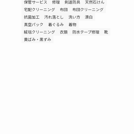
保管サービス
修理
剣道防具
天然石けん
宅配クリーニング
布団
布団クリーニング
抗菌加工
汚れ落とし
洗い方
漂白
真空パック
着ぐるみ
着物
絨毯クリーニング
衣類
防水テープ修理
靴
黄ばみ・黒ずみ