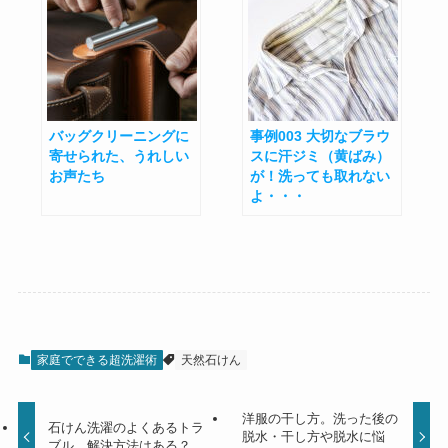
バッグクリーニングに
事例003 大切なブラウ
寄せられた、うれしい
スに汗ジミ（黄ばみ）
お声たち
が！洗っても取れない
よ・・・
家庭でできる超洗濯術
天然石けん
洋服の干し方。洗った後の
石けん洗濯のよくあるトラ
脱水・干し方や脱水に悩
ブル。解決方法はある？