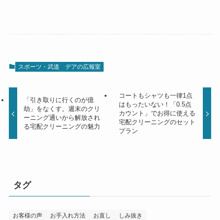
スポーツ・武道
デアの広報室
コートもシャツも一律1点
「引き取りに行くのが億
はもったいない！「0.5点
劫」をなくす。週末のクリ
カウント」でお得に使える
ーニング通いから解放され
宅配クリーニングのセット
る宅配クリーニングの魅力
プラン
タグ
お客様の声
お手入れ方法
お直し
しみ抜き