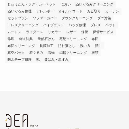
じゅうたん・ラグ・カーペット
におい
ぬいぐるみクリーニング
ぬいぐるみ修理
アレルギー
オイルドコート
カビ取り
カーテン
セットプラン
ソファーカバー
ダウンクリーニング
ダニ対策
ドレスクリーニング
ハイブランド
バッグ修理
プレス
ペット
ムートン
ライダース
リカラー
レザー
保管
保管サービス
修理
剣道防具
天然石けん
宅配クリーニング
布団
布団クリーニング
抗菌加工
汚れ落とし
洗い方
漂白
真空パック
着ぐるみ
着物
絨毯クリーニング
衣類
防水テープ修理
靴
黄ばみ・黒ずみ