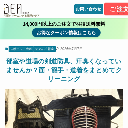
ご注
お問い合わせ
メニュー
宅配クリーニング＆修理のデア
14,000円以上のご注文で往復送料無料
お得なクーポン情報はこちら
2026年7月7日
スポーツ・武道
デアの広報室
部室や道場の剣道防具、汗臭くなってい
ませんか？面・籠手・道着をまとめてク
リーニング