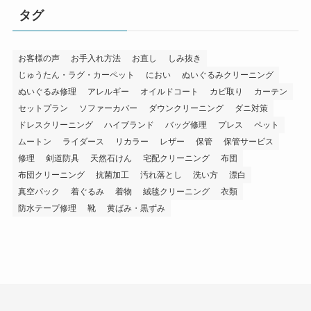
タグ
お客様の声
お手入れ方法
お直し
しみ抜き
じゅうたん・ラグ・カーペット
におい
ぬいぐるみクリーニング
ぬいぐるみ修理
アレルギー
オイルドコート
カビ取り
カーテン
セットプラン
ソファーカバー
ダウンクリーニング
ダニ対策
ドレスクリーニング
ハイブランド
バッグ修理
プレス
ペット
ムートン
ライダース
リカラー
レザー
保管
保管サービス
修理
剣道防具
天然石けん
宅配クリーニング
布団
布団クリーニング
抗菌加工
汚れ落とし
洗い方
漂白
真空パック
着ぐるみ
着物
絨毯クリーニング
衣類
防水テープ修理
靴
黄ばみ・黒ずみ