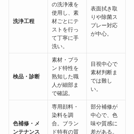
の洗浄液を
表面拭き取
使用し、素
りや除菌ス
洗浄工程
材ごとにテ
プレー対応
ストを行っ
が中心。
て丁寧に手
洗い。
素材・ブラ
目視中心で
ンド特性を
素材判断ま
検品・診断
熟知した職
では難し
人が細部ま
い。
で確認。
専用顔料・
部分補修が
染料を調
中心で、色
色補修・メ
合。ブラン
味や質感に
ンテナンス
ド特有の質
差がある。