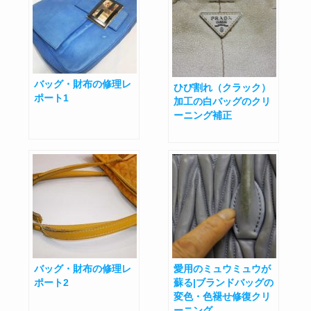
バッグ・財布の修理レ
ひび割れ（クラック）
ポート1
加工の白バッグのクリ
ーニング補正
バッグ・財布の修理レ
愛用のミュウミュウが
ポート2
蘇る|ブランドバッグの
変色・色褪せ修復クリ
ーニング