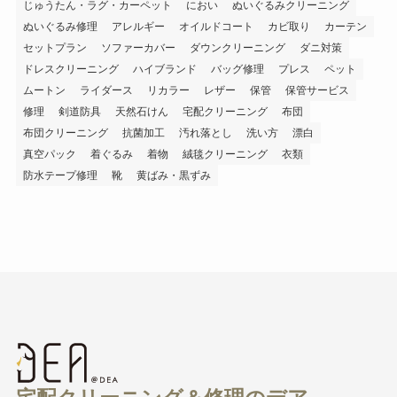
じゅうたん・ラグ・カーペット
におい
ぬいぐるみクリーニング
ぬいぐるみ修理
アレルギー
オイルドコート
カビ取り
カーテン
セットプラン
ソファーカバー
ダウンクリーニング
ダニ対策
ドレスクリーニング
ハイブランド
バッグ修理
プレス
ペット
ムートン
ライダース
リカラー
レザー
保管
保管サービス
修理
剣道防具
天然石けん
宅配クリーニング
布団
布団クリーニング
抗菌加工
汚れ落とし
洗い方
漂白
真空パック
着ぐるみ
着物
絨毯クリーニング
衣類
防水テープ修理
靴
黄ばみ・黒ずみ