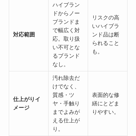
ハイブラン
ドからノー
リスクの高
ブランドま
いハイブラ
で幅広く対
対応範囲
ンド品は断
応。取り扱
られること
い不可とな
も。
るブランド
なし。
汚れ除去だ
けでなく、
質感・ツ
表面的な修
仕上がりイ
ヤ・手触り
繕にとどま
メージ
までよみが
りやすい。
える仕上が
り。