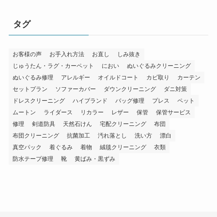
タグ
お客様の声
お手入れ方法
お直し
しみ抜き
じゅうたん・ラグ・カーペット
におい
ぬいぐるみクリーニング
ぬいぐるみ修理
アレルギー
オイルドコート
カビ取り
カーテン
セットプラン
ソファーカバー
ダウンクリーニング
ダニ対策
ドレスクリーニング
ハイブランド
バッグ修理
プレス
ペット
ムートン
ライダース
リカラー
レザー
保管
保管サービス
修理
剣道防具
天然石けん
宅配クリーニング
布団
布団クリーニング
抗菌加工
汚れ落とし
洗い方
漂白
真空パック
着ぐるみ
着物
絨毯クリーニング
衣類
防水テープ修理
靴
黄ばみ・黒ずみ