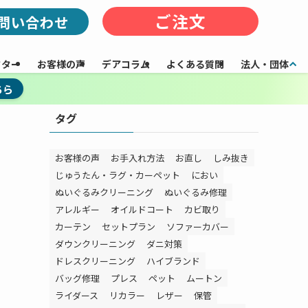
ご注文
問い合わせ
フター
お客様の声
デアコラム
よくある質問
法人・団体
ちら
タグ
お客様の声
お手入れ方法
お直し
しみ抜き
じゅうたん・ラグ・カーペット
におい
ぬいぐるみクリーニング
ぬいぐるみ修理
アレルギー
オイルドコート
カビ取り
カーテン
セットプラン
ソファーカバー
ダウンクリーニング
ダニ対策
ドレスクリーニング
ハイブランド
バッグ修理
プレス
ペット
ムートン
ライダース
リカラー
レザー
保管