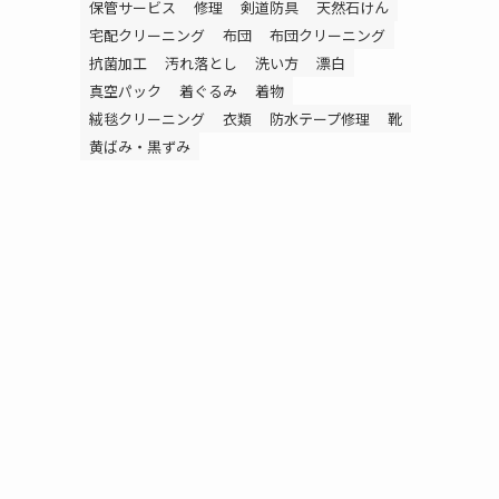
保管サービス
修理
剣道防具
天然石けん
宅配クリーニング
布団
布団クリーニング
抗菌加工
汚れ落とし
洗い方
漂白
真空パック
着ぐるみ
着物
絨毯クリーニング
衣類
防水テープ修理
靴
黄ばみ・黒ずみ