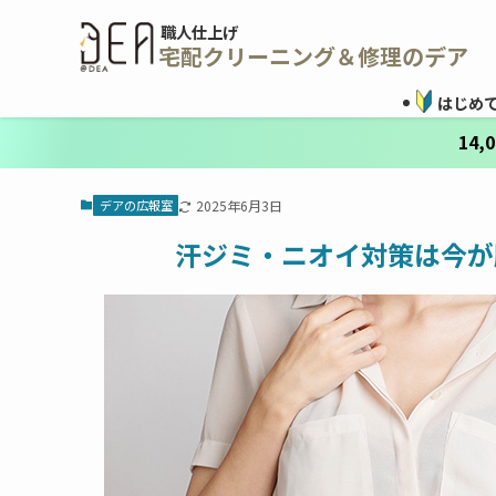
職人仕上げ
宅配クリーニング＆修理のデア
はじめ
14
デアの広報室
2025年6月3日
汗ジミ・ニオイ対策は今が