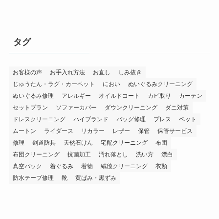
タグ
お客様の声
お手入れ方法
お直し
しみ抜き
じゅうたん・ラグ・カーペット
におい
ぬいぐるみクリーニング
ぬいぐるみ修理
アレルギー
オイルドコート
カビ取り
カーテン
セットプラン
ソファーカバー
ダウンクリーニング
ダニ対策
ドレスクリーニング
ハイブランド
バッグ修理
プレス
ペット
ムートン
ライダース
リカラー
レザー
保管
保管サービス
修理
剣道防具
天然石けん
宅配クリーニング
布団
布団クリーニング
抗菌加工
汚れ落とし
洗い方
漂白
真空パック
着ぐるみ
着物
絨毯クリーニング
衣類
防水テープ修理
靴
黄ばみ・黒ずみ