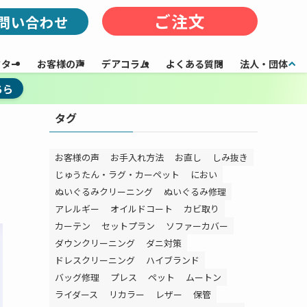
ご注文
問い合わせ
フター
お客様の声
デアコラム
よくある質問
法人・団体
ちら
タグ
お客様の声
お手入れ方法
お直し
しみ抜き
じゅうたん・ラグ・カーペット
におい
ぬいぐるみクリーニング
ぬいぐるみ修理
アレルギー
オイルドコート
カビ取り
カーテン
セットプラン
ソファーカバー
ダウンクリーニング
ダニ対策
ドレスクリーニング
ハイブランド
バッグ修理
プレス
ペット
ムートン
ライダース
リカラー
レザー
保管