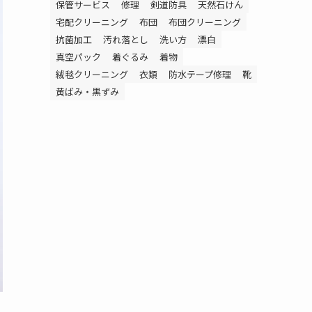
保管サービス
修理
剣道防具
天然石けん
宅配クリーニング
布団
布団クリーニング
抗菌加工
汚れ落とし
洗い方
漂白
真空パック
着ぐるみ
着物
絨毯クリーニング
衣類
防水テープ修理
靴
黄ばみ・黒ずみ