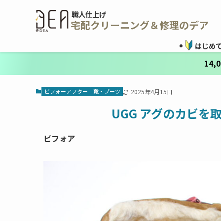
職人仕上げ
宅配クリーニング＆修理のデア
はじめ
14
ビフォーアフター
靴・ブーツ
2025年4月15日
UGG アグのカビ
ビフォア