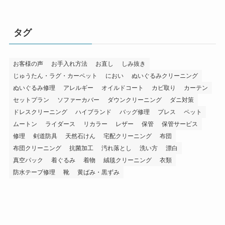
タグ
お客様の声
お手入れ方法
お直し
しみ抜き
じゅうたん・ラグ・カーペット
におい
ぬいぐるみクリーニング
ぬいぐるみ修理
アレルギー
オイルドコート
カビ取り
カーテン
セットプラン
ソファーカバー
ダウンクリーニング
ダニ対策
ドレスクリーニング
ハイブランド
バッグ修理
プレス
ペット
ムートン
ライダース
リカラー
レザー
保管
保管サービス
修理
剣道防具
天然石けん
宅配クリーニング
布団
布団クリーニング
抗菌加工
汚れ落とし
洗い方
漂白
真空パック
着ぐるみ
着物
絨毯クリーニング
衣類
防水テープ修理
靴
黄ばみ・黒ずみ