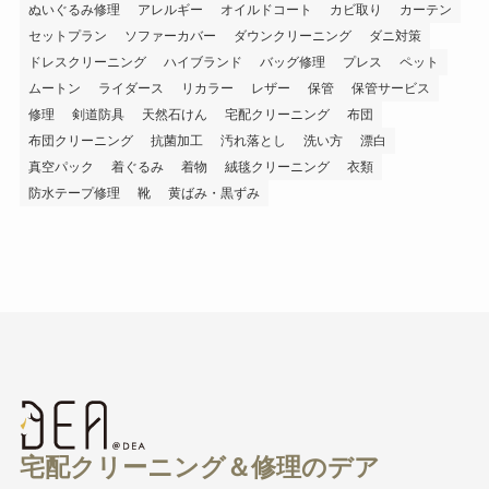
ぬいぐるみ修理
アレルギー
オイルドコート
カビ取り
カーテン
セットプラン
ソファーカバー
ダウンクリーニング
ダニ対策
ドレスクリーニング
ハイブランド
バッグ修理
プレス
ペット
ムートン
ライダース
リカラー
レザー
保管
保管サービス
修理
剣道防具
天然石けん
宅配クリーニング
布団
布団クリーニング
抗菌加工
汚れ落とし
洗い方
漂白
真空パック
着ぐるみ
着物
絨毯クリーニング
衣類
防水テープ修理
靴
黄ばみ・黒ずみ
宅配クリーニング＆修理のデア