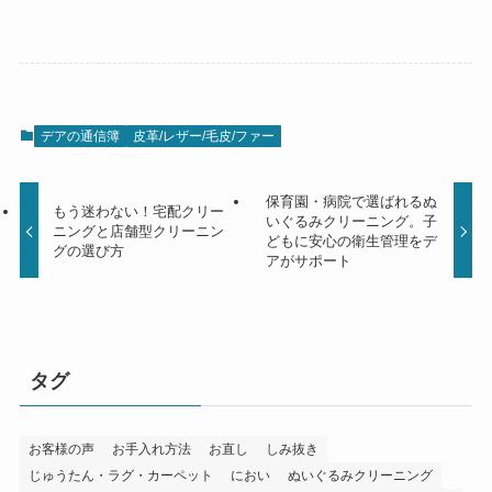
デアの通信簿
皮革/レザー/毛皮/ファー
保育園・病院で選ばれるぬ
もう迷わない！宅配クリー
いぐるみクリーニング。子
ニングと店舗型クリーニン
どもに安心の衛生管理をデ
グの選び方
アがサポート
タグ
お客様の声
お手入れ方法
お直し
しみ抜き
じゅうたん・ラグ・カーペット
におい
ぬいぐるみクリーニング