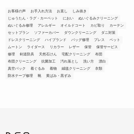
お客様の声
お手入れ方法
お直し
しみ抜き
じゅうたん・ラグ・カーペット
におい
ぬいぐるみクリーニング
ぬいぐるみ修理
アレルギー
オイルドコート
カビ取り
カーテン
セットプラン
ソファーカバー
ダウンクリーニング
ダニ対策
ドレスクリーニング
ハイブランド
バッグ修理
プレス
ペット
ムートン
ライダース
リカラー
レザー
保管
保管サービス
修理
剣道防具
天然石けん
宅配クリーニング
布団
布団クリーニング
抗菌加工
汚れ落とし
洗い方
漂白
真空パック
着ぐるみ
着物
絨毯クリーニング
衣類
防水テープ修理
靴
黄ばみ・黒ずみ