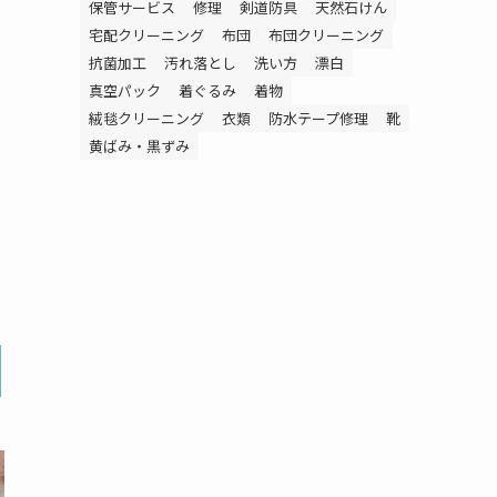
保管サービス
修理
剣道防具
天然石けん
宅配クリーニング
布団
布団クリーニング
抗菌加工
汚れ落とし
洗い方
漂白
真空パック
着ぐるみ
着物
絨毯クリーニング
衣類
防水テープ修理
靴
黄ばみ・黒ずみ