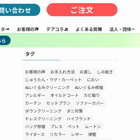
ご注文
問い合わせ
フター
お客様の声
デアコラム
よくある質問
法人・団体
ちら
タグ
お客様の声
お手入れ方法
お直し
しみ抜き
じゅうたん・ラグ・カーペット
におい
ぬいぐるみクリーニング
ぬいぐるみ修理
アレルギー
オイルドコート
カビ取り
カーテン
セットプラン
ソファーカバー
ダウンクリーニング
ダニ対策
ドレスクリーニング
ハイブランド
バッグ修理
プレス
ペット
ムートン
ライダース
リカラー
レザー
保管