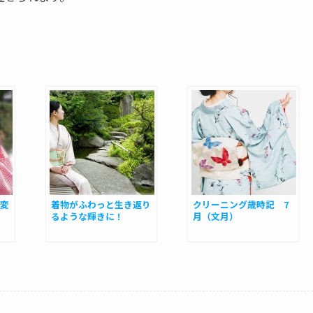
変
着物がふわっと生き返り
クリーニング歳時記 7
るような輝きに！
月（文月）