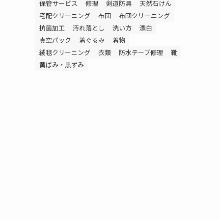
保管サービス
修理
剣道防具
天然石けん
宅配クリーニング
布団
布団クリーニング
抗菌加工
汚れ落とし
洗い方
漂白
真空パック
着ぐるみ
着物
絨毯クリーニング
衣類
防水テープ修理
靴
黄ばみ・黒ずみ