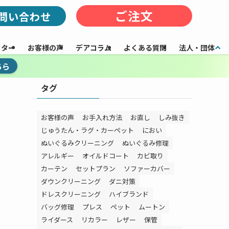
ご注文
問い合わせ
フター
お客様の声
デアコラム
よくある質問
法人・団体
ちら
タグ
お客様の声
お手入れ方法
お直し
しみ抜き
じゅうたん・ラグ・カーペット
におい
ぬいぐるみクリーニング
ぬいぐるみ修理
アレルギー
オイルドコート
カビ取り
カーテン
セットプラン
ソファーカバー
ダウンクリーニング
ダニ対策
ドレスクリーニング
ハイブランド
バッグ修理
プレス
ペット
ムートン
ライダース
リカラー
レザー
保管