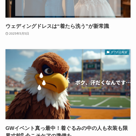
ウェディングドレスは“着たら洗う”が新常識
2025年5月5日
デアの広報室
GWイベント真っ最中！着ぐるみの中の人も衣装も限
界寸前⁉ 今こそケアの準備を