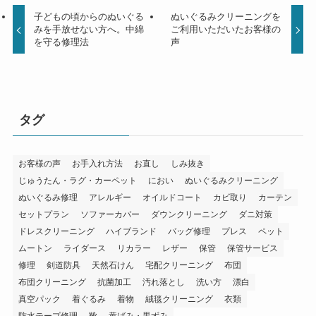
子どもの頃からのぬいぐる
ぬいぐるみクリーニングを
みを手放せない方へ。中綿
ご利用いただいたお客様の
を守る修理法
声
タグ
お客様の声
お手入れ方法
お直し
しみ抜き
じゅうたん・ラグ・カーペット
におい
ぬいぐるみクリーニング
ぬいぐるみ修理
アレルギー
オイルドコート
カビ取り
カーテン
セットプラン
ソファーカバー
ダウンクリーニング
ダニ対策
ドレスクリーニング
ハイブランド
バッグ修理
プレス
ペット
ムートン
ライダース
リカラー
レザー
保管
保管サービス
修理
剣道防具
天然石けん
宅配クリーニング
布団
布団クリーニング
抗菌加工
汚れ落とし
洗い方
漂白
真空パック
着ぐるみ
着物
絨毯クリーニング
衣類
防水テープ修理
靴
黄ばみ・黒ずみ