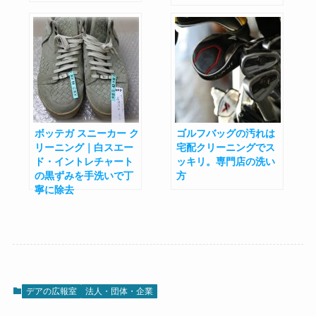
ボッテガ スニーカー ク
ゴルフバッグの汚れは
リーニング｜白スエー
宅配クリーニングでス
ド・イントレチャート
ッキリ。専門店の洗い
の黒ずみを手洗いで丁
方
寧に除去
デアの広報室
法人・団体・企業