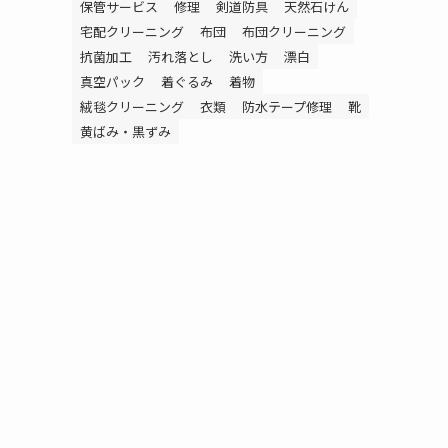
保管サービス
修理
剣道防具
天然石けん
宅配クリーニング
布団
布団クリーニング
抗菌加工
汚れ落とし
洗い方
漂白
真空パック
着ぐるみ
着物
絨毯クリーニング
衣類
防水テープ修理
靴
黄ばみ・黒ずみ