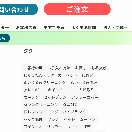
ご注文
問い合わせ
フター
お客様の声
デアコラム
よくある質問
法人・団体
ちら
タグ
お客様の声
お手入れ方法
お直し
しみ抜き
じゅうたん・ラグ・カーペット
におい
ぬいぐるみクリーニング
ぬいぐるみ修理
アレルギー
オイルドコート
カビ取り
カーテン
セットプラン
ソファーカバー
ダウンクリーニング
ダニ対策
ドレスクリーニング
ハイブランド
バッグ修理
プレス
ペット
ムートン
ライダース
リカラー
レザー
保管