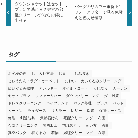
ダウンジャケットはセット
バッグのリカラー事例 ビ
プランで洗える？デアの宅
フォーアフターで見る色替
配クリーニングならお得に
えと色あせ補修
出せる
タグ
お客様の声
お手入れ方法
お直し
しみ抜き
じゅうたん・ラグ・カーペット
におい
ぬいぐるみクリーニング
ぬいぐるみ修理
アレルギー
オイルドコート
カビ取り
カーテン
セットプラン
ソファーカバー
ダウンクリーニング
ダニ対策
ドレスクリーニング
ハイブランド
バッグ修理
プレス
ペット
ムートン
ライダース
リカラー
レザー
保管
保管サービス
修理
剣道防具
天然石けん
宅配クリーニング
布団
布団クリーニング
抗菌加工
汚れ落とし
洗い方
漂白
真空パック
着ぐるみ
着物
絨毯クリーニング
衣類