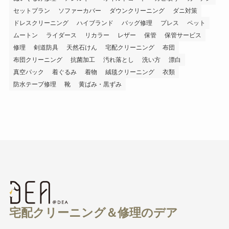
セットプラン
ソファーカバー
ダウンクリーニング
ダニ対策
ドレスクリーニング
ハイブランド
バッグ修理
プレス
ペット
ムートン
ライダース
リカラー
レザー
保管
保管サービス
修理
剣道防具
天然石けん
宅配クリーニング
布団
布団クリーニング
抗菌加工
汚れ落とし
洗い方
漂白
真空パック
着ぐるみ
着物
絨毯クリーニング
衣類
防水テープ修理
靴
黄ばみ・黒ずみ
宅配クリーニング＆修理のデア