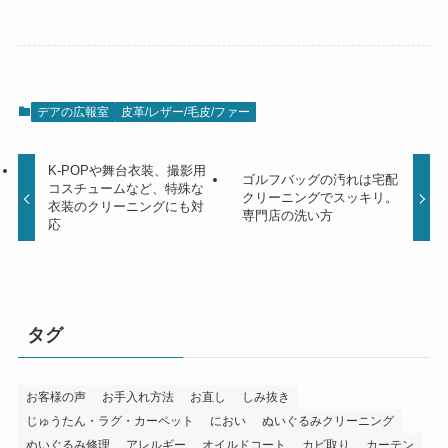
デアの広報室
皮革/レザー/毛皮/ファー
K-POPや舞台衣装、撮影用
ゴルフバッグの汚れは宅配
コスチュームなど、特殊な
クリーニングでスッキリ。
衣装のクリーニングにも対
専門店の洗い方
応
タグ
お客様の声
お手入れ方法
お直し
しみ抜き
じゅうたん・ラグ・カーペット
におい
ぬいぐるみクリーニング
ぬいぐるみ修理
アレルギー
オイルドコート
カビ取り
カーテン