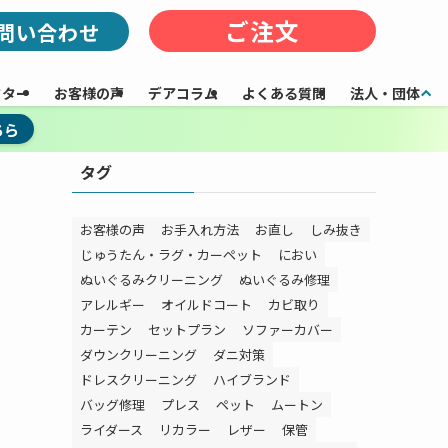
ご注文
問い合わせ
フター
お客様の声
デアコラム
よくある質問
法人・団体
ちら
タグ
お客様の声
お手入れ方法
お直し
しみ抜き
じゅうたん・ラグ・カーペット
におい
ぬいぐるみクリーニング
ぬいぐるみ修理
アレルギー
オイルドコート
カビ取り
カーテン
セットプラン
ソファーカバー
ダウンクリーニング
ダニ対策
ドレスクリーニング
ハイブランド
バッグ修理
プレス
ペット
ムートン
ライダース
リカラー
レザー
保管