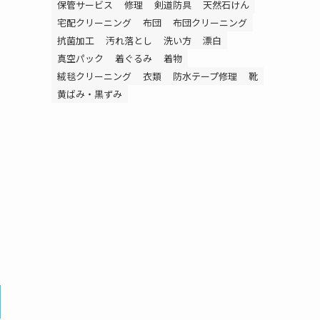
保管サービス
修理
剣道防具
天然石けん
宅配クリーニング
布団
布団クリーニング
抗菌加工
汚れ落とし
洗い方
漂白
真空パック
着ぐるみ
着物
絨毯クリーニング
衣類
防水テープ修理
靴
黄ばみ・黒ずみ