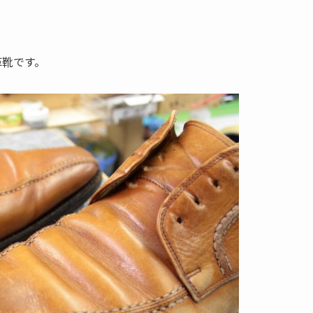
。
革靴です。