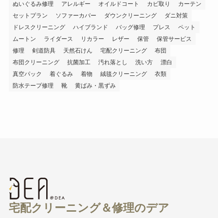
ぬいぐるみ修理
アレルギー
オイルドコート
カビ取り
カーテン
セットプラン
ソファーカバー
ダウンクリーニング
ダニ対策
ドレスクリーニング
ハイブランド
バッグ修理
プレス
ペット
ムートン
ライダース
リカラー
レザー
保管
保管サービス
修理
剣道防具
天然石けん
宅配クリーニング
布団
布団クリーニング
抗菌加工
汚れ落とし
洗い方
漂白
真空パック
着ぐるみ
着物
絨毯クリーニング
衣類
防水テープ修理
靴
黄ばみ・黒ずみ
宅配クリーニング＆修理のデア