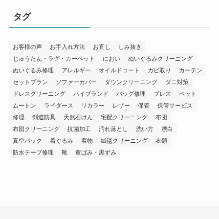
タグ
お客様の声
お手入れ方法
お直し
しみ抜き
じゅうたん・ラグ・カーペット
におい
ぬいぐるみクリーニング
ぬいぐるみ修理
アレルギー
オイルドコート
カビ取り
カーテン
セットプラン
ソファーカバー
ダウンクリーニング
ダニ対策
ドレスクリーニング
ハイブランド
バッグ修理
プレス
ペット
ムートン
ライダース
リカラー
レザー
保管
保管サービス
修理
剣道防具
天然石けん
宅配クリーニング
布団
布団クリーニング
抗菌加工
汚れ落とし
洗い方
漂白
真空パック
着ぐるみ
着物
絨毯クリーニング
衣類
防水テープ修理
靴
黄ばみ・黒ずみ