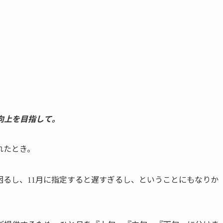
向上を目指して。
れたとき。
困るし、
月に指定すると遅すぎるし、ということにもなりか
11