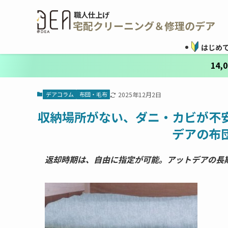
職人仕上げ
宅配クリーニング＆修理のデア
はじめ
14
デアコラム
布団・毛布
2025年12月2日
収納場所がない、ダニ・カビが不
デアの布
返却時期は、自由に指定が可能。アットデアの長