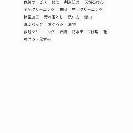
保管サービス
修理
剣道防具
天然石けん
宅配クリーニング
布団
布団クリーニング
抗菌加工
汚れ落とし
洗い方
漂白
真空パック
着ぐるみ
着物
絨毯クリーニング
衣類
防水テープ修理
靴
黄ばみ・黒ずみ