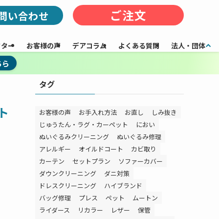
ご注文
問い合わせ
フター
お客様の声
デアコラム
よくある質問
法人・団体
ちら
タグ
ト
お客様の声
お手入れ方法
お直し
しみ抜き
じゅうたん・ラグ・カーペット
におい
ぬいぐるみクリーニング
ぬいぐるみ修理
アレルギー
オイルドコート
カビ取り
カーテン
セットプラン
ソファーカバー
ダウンクリーニング
ダニ対策
ドレスクリーニング
ハイブランド
バッグ修理
プレス
ペット
ムートン
ライダース
リカラー
レザー
保管