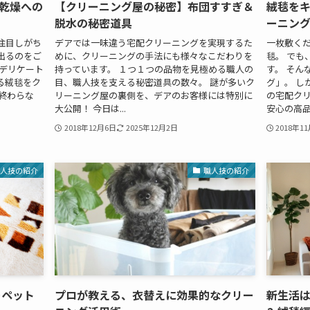
乾燥への
【クリーニング屋の秘密】布団すすぎ＆
絨毯を
脱水の秘密道具
ーニン
注目しがち
デアでは一味違う宅配クリーニングを実現するた
一枚敷く
出るのをご
めに、クリーニングの手法にも様々なこだわりを
毯。 でも
、デリケート
持っています。 １つ１つの品物を見極める職人の
す。 そん
る絨毯をク
目、職人技を支える秘密道具の数々。 謎が多いク
グ」。 し
終わらな
リーニング屋の裏側を、デアのお客様には特別に
の宅配ク
大公開！ 今日は...
安心の高品
2018年12月6日
2025年12月2日
2018年1
職人技の紹介
職人技の紹介
ーペット
プロが教える、衣替えに効果的なクリー
新生活は