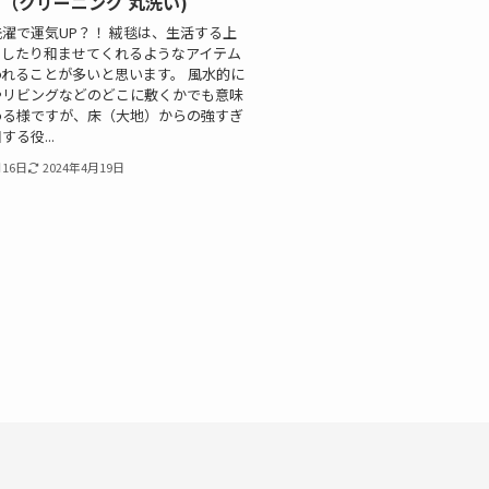
（クリーニング 丸洗い)
濯で運気UP？！ 絨毯は、生活する上
くしたり和ませてくれるようなアイテム
れることが多いと思います。 風水的に
やリビングなどのどこに敷くかでも意味
わる様ですが、床（大地）からの強すぎ
る役...
月16日
2024年4月19日