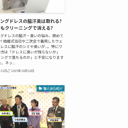
ングドレスの脇汗臭は取れる?
もクリーニングで消える?
ングドレスの脇汗・臭いの悩み、諦めて
? 結婚式当日や二次会で着用したウェ
レスに脇汗のシミや臭いが...。特にワ
の方は「ドレスに臭いが残らないか」
ニングで落ちるのか」と不安になります
、ネッ...
月31日
2025年10月10日
職人技の紹介