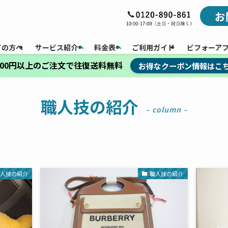
お
ての方へ
サービス紹介
料金表
ご利用ガイド
ビフォーア
,000円以上のご注文で往復送料無料
お得なクーポン情報はこ
職人技の紹介
– column –
職人技の紹介
職人技の紹介