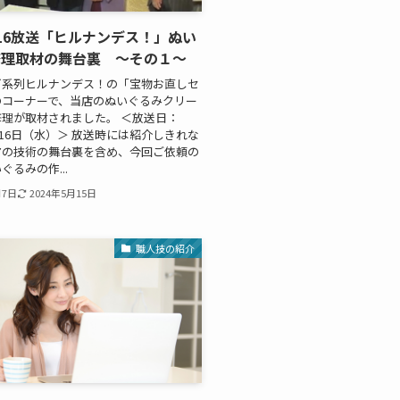
/1/16放送「ヒルナンデス！」ぬい
修理取材の舞台裏 ～その１～
ビ系列ヒルナンデス！の「宝物お直しセ
のコーナーで、当店のぬいぐるみクリー
理が取材されました。 ＜放送日：
1月16日（水）＞ 放送時には紹介しきれな
アの技術の舞台裏を含め、今回ご依頼の
ぐるみの作...
月7日
2024年5月15日
職人技の紹介