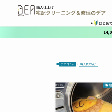
職人仕上げ
宅配クリーニング＆修理のデア
はじめ
14
デアコラム
職人技の紹介