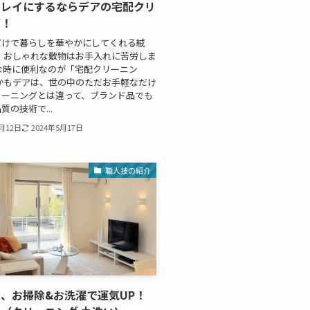
キレイにするならデアの宅配クリ
グ！
だけで暮らしを華やかにしてくれる絨
、おしゃれな敷物はお手入れに苦労しま
な時に便利なのが「宅配クリーニン
かもデアは、世の中のただお手軽なだけ
リーニングとは違って、ブランド品でも
質の技術で...
1月12日
2024年5月17日
職人技の紹介
、お掃除&お洗濯で運気UP！