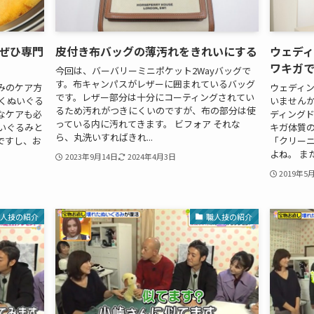
ぜひ専門
皮付き布バッグの薄汚れをきれいにする
ウェディ
ワキガで
今回は、バーバリーミニポケット2Wayバッグで
す。布キャンパスがレザーに囲まれているバッグ
みのケア方
ウェディ
です。レザー部分は十分にコーティングされてい
くぬいぐる
いませんか
るため汚れがつきにくいのですが、布の部分は使
なケアも必
ディングド
っている内に汚れてきます。 ビフォア それな
いぐるみと
キガ体質
ら、丸洗いすればきれ...
ですし、お
「クリー
よね。 また
2023年9月14日
2024年4月3日
2019年5
職人技の紹介
職人技の紹介