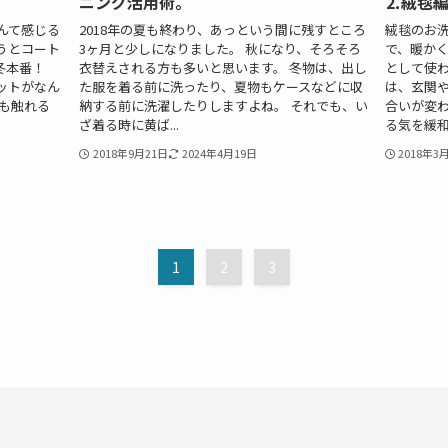
ニング活用術。
⒉絨毯編
んて感じる
2018年の夏も終わり、あっという間に残すところ
絨毯のお洗
うとコート
3ヶ月と少しになりました。 秋になり、そろそろ
で、暖か
ざ冬本番！
衣替えされる方も多いと思います。 冬物は、出し
として使わ
ットがなん
た服を着る前に洗ったり、夏物もケースなどに収
は、玄関
も触れる
納する前に洗濯したりしますよね。 それでも、い
合いが変
ざ着る時に黄ば...
る気を緩和す
2018年9月21日
2024年4月19日
2018年3
1
2
3