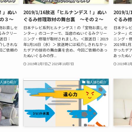
ス！」ぬい
2019/1/16放送「ヒルナンデス！」ぬい
2019
の３～
ぐるみ修理取材の舞台裏 ～その２～
ぐるみ
物お直しセ
日本テレビ系列ヒルナンデス！の「宝物お直しセ
日本テレ
るみクリー
ンター」のコーナーで、当店のぬいぐるみクリー
ンター」
送日：
ニング・修理が取材されました。＜放送日：2019
ニング・修
紹介しきれな
年1月16日（水）＞ 放送時には紹介しきれなかっ
2019年
回ご依頼の
たデアの技術の舞台裏を含め、今回ご依頼のあっ
かったデ
たぬいぐるみの作...
あったぬい
2019年2月7日
2025年10月7日
2019年2
職人技の紹介
職人技の紹介