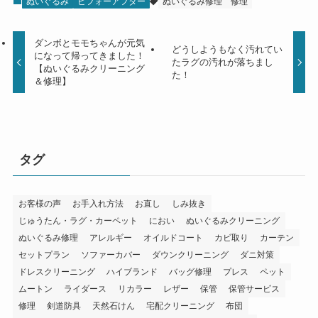
ぬいぐるみ
ビフォーアフター
ぬいぐるみ修理
修理
ダンボとモモちゃんが元気
どうしようもなく汚れてい
になって帰ってきました！
たラグの汚れが落ちまし
【ぬいぐるみクリーニング
た！
＆修理】
タグ
お客様の声
お手入れ方法
お直し
しみ抜き
じゅうたん・ラグ・カーペット
におい
ぬいぐるみクリーニング
ぬいぐるみ修理
アレルギー
オイルドコート
カビ取り
カーテン
セットプラン
ソファーカバー
ダウンクリーニング
ダニ対策
ドレスクリーニング
ハイブランド
バッグ修理
プレス
ペット
ムートン
ライダース
リカラー
レザー
保管
保管サービス
修理
剣道防具
天然石けん
宅配クリーニング
布団