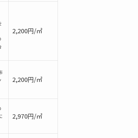
。
を
2,200円/㎡
の
合
布
2,200円/㎡
ッ
の
2,970円/㎡
に