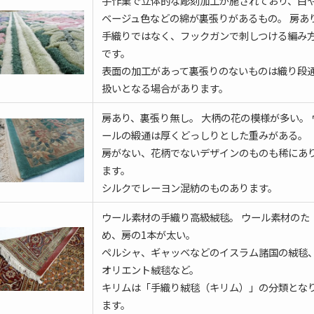
手作業で立体的な彫刻加工が施されており、白
ベージュ色などの綿が裏張りがあるもの。 房あ
手織りではなく、フックガンで刺しつける編み
です。
表面の加工があって裏張りのないものは織り段
扱いとなる場合があります。
房あり、裏張り無し。 大柄の花の模様が多い。 
ールの緞通は厚くどっしりとした重みがある。
房がない、花柄でないデザインのものも稀にあ
ます。
シルクでレーヨン混紡のものあります。
ウール素材の手織り高級絨毯。 ウール素材のた
め、房の1本が太い。
ペルシャ、ギャッベなどのイスラム諸国の絨毯
オリエント絨毯など。
キリムは「手織り絨毯（キリム）」の分類とな
ます。