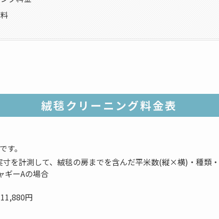
送料
絨毯クリーニング料金表
です。
実寸を計測して、絨毯の房までを含んだ平米数(縦×横)・種類
シャギーAの場合
1,880円