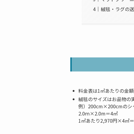
絨毯・ラグの
料金表は1㎡あたりの金額
絨毯のサイズはお品物の
例）200cm×200cmの
2.0ｍ×2.0m＝4㎡
1㎡あたり2,970円×4㎡＝1