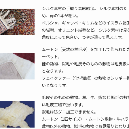
シルク素材の手織り高級絨毯。 シルク素材のた
め、房の1本が細い。
ペルシャ、ギャッベ・キリムなどのイスラム諸
の絨毯、オリエント絨毯など。 シルク素材は見
角度によって色合い、つやが違って見えます。
ムートン（天然の羊毛皮）を加工して作られた
ーペット。
他の動物、獣毛や毛皮そのものの敷物は毛皮扱
となります。
フェイクファー（化学繊維）の敷物はシャギー
いとなります。
毛皮そのものの敷物。羊、牛、熊など 獣毛の敷
は毛皮工場で扱います。
獣毛は防ダニ加工できません。
ムートン（1匹サイズ）・ムートン敷物・牛ハラ
敷物以外の動物、獣毛の敷物はお見積りとなり