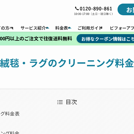
お
ての方へ
サービス紹介
料金表
ご利用ガイド
ビフォーア
,000円以上のご注文で往復送料無料
お得なクーポン情報はこ
絨毯・ラグのクリーニング料金
目次
ング料金表
金
ニング料金