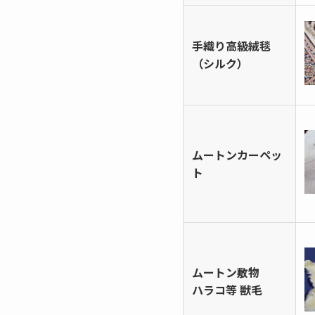
手織り高級絨毯
（シルク）
ムートンカーペッ
ト
ムートン敷物
ハラコ等 獣毛