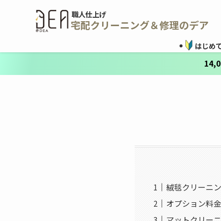
職人仕上げ
宅配クリーニング＆修理のデア
はじめ
14
絨毯クリーニ
オプション料
マットクリー