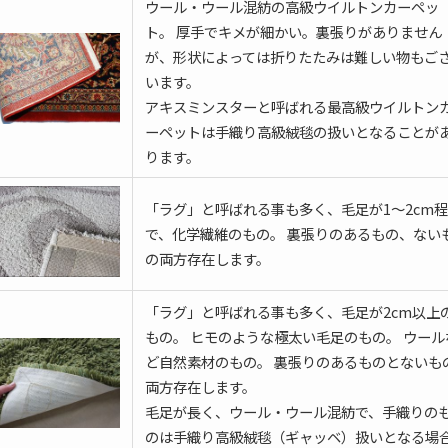
ウール・ウール混紡の高級ウイルトンカーペッ
ト。 厚手でキメが細かい。裏張りがありません
が、形状によっては折りたたみは難しい物もご
います。
アキスミンスターと呼ばれる最高級ウイルトン
ーペットは手織り高級絨毯の扱いとなることが
ります。
「ラグ」と呼ばれる事も多く、毛足が1～2cm
で、化学繊維のもの。 裏張りのあるもの、ない
の両方存在します。
「ラグ」と呼ばれる事も多く、毛足が2cm以上
もの。 ヒモのような極太い毛足のもの。 ウール
ど自然素材のもの。 裏張りのあるものとないも
両方存在します。
毛足が長く、ウール・ウール混紡で、手織りの
のは手織り高級絨毯（ギャッベ）扱いとなる場