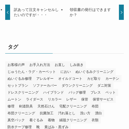
訳あって注文キャンセルし
領収書の発行はできます
たいのですが・・・
か？
タグ
お客様の声
お手入れ方法
お直し
しみ抜き
じゅうたん・ラグ・カーペット
におい
ぬいぐるみクリーニング
ぬいぐるみ修理
アレルギー
オイルドコート
カビ取り
カーテン
セットプラン
ソファーカバー
ダウンクリーニング
ダニ対策
ドレスクリーニング
ハイブランド
バッグ修理
プレス
ペット
ムートン
ライダース
リカラー
レザー
保管
保管サービス
修理
剣道防具
天然石けん
宅配クリーニング
布団
布団クリーニング
抗菌加工
汚れ落とし
洗い方
漂白
真空パック
着ぐるみ
着物
絨毯クリーニング
衣類
防水テープ修理
靴
黄ばみ・黒ずみ