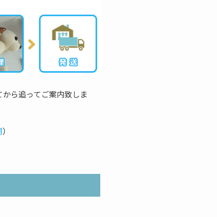
てから追ってご案内致しま
期
）