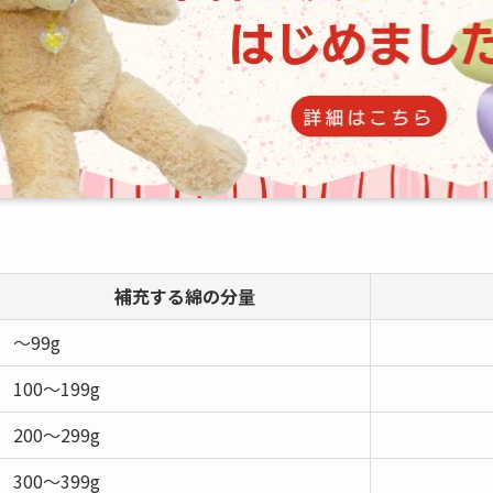
補充する綿の分量
～99g
100～199g
200～299g
300～399g