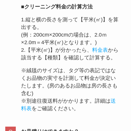
■クリーニング料金の計算方法
1.縦と横の長さを測って【平米(㎡)】を算
出する。
(例：200cm×200cmの場合は、2.0ｍ
×2.0m＝4平米(㎡)となります。)
2.【平米(㎡)】が分かったら、
料金表
から
該当する【種類】を確認して計算する。
※絨毯のサイズは、タグ等の表記ではな
くお品物の実寸を計測して料金が決定い
たします。(房のあるお品物は房の長さも
含む)
※別途往復送料がかかります。詳細は
送
料表
をご確認ください。